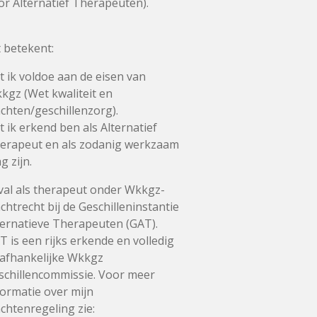
or Alternatief Therapeuten).
t betekent:
t ik voldoe aan de eisen van
kgz (Wet kwaliteit en
achten/geschillenzorg).
t ik erkend ben als Alternatief
erapeut en als zodanig werkzaam
g zijn.
 val als therapeut onder Wkkgz-
achtrecht bij de Geschilleninstantie
ternatieve Therapeuten (GAT).
T is een rijks erkende en volledig
afhankelijke Wkkgz
schillencommissie. Voor meer
formatie over mijn
achtenregeling zie: