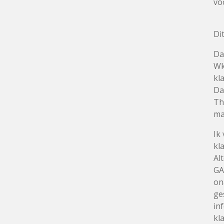
vo
Di
Da
Wk
kl
Da
Th
ma
Ik
kl
Al
GA
on
ge
in
kl